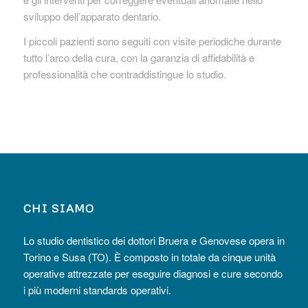
sviluppo dell’apparato dentario.
I piccoli pazienti sono seguiti con visite periodiche durante
tutto l’arco della cura, con la garanzia di affidabilità e
professionalità che contraddistingue lo studio.
CHI SIAMO
Lo studio dentistico dei dottori Bruera e Genovese opera in
Torino e Susa (TO). È composto in totale da cinque unità
operative attrezzate per eseguire diagnosi e cure secondo
i più moderni standards operativi.