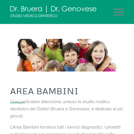
AREA BAMBINI
Una particolare attenzione, presso lo studio medico
dentistico dei Dottori Bruera e Genovese, è dedicata ai più
piccoli.
L’Area Bambini fornisce tutti i servizi diagnostici, i prodotti
e gli interventi per correggere eventuali anomalie nello